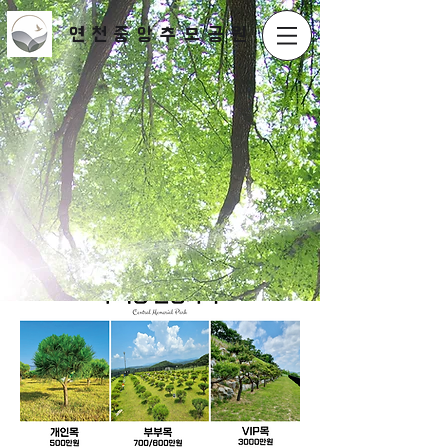
연천​중앙추모공원